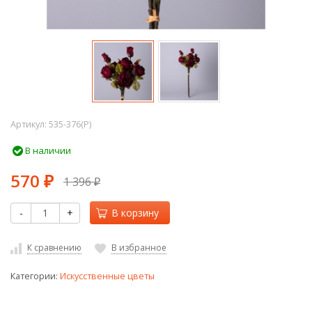
Артикул:
535-376(P)
В наличии
570
1 396
₽
₽
-
+
В корзину
К сравнению
В избранное
Категории:
Искусственные цветы