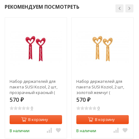
РЕКОМЕНДУЕМ ПОСМОТРЕТЬ
Набор держателей для
Набор держателей для
пакета SUSI Koziol, 2 шт,
пакета SUSI Koziol, 2 шт,
прозрачный красный (
золотой жемчуг (
004.110500.044 )
004.110500.045 )
570
570
₽
₽
0
0
В корзину
В корзину
В наличии
В наличии