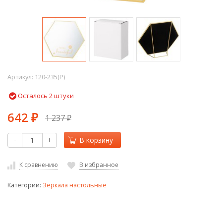
Артикул:
120-235(P)
Осталось 2 штуки
642
1 237
₽
₽
-
+
В корзину
К сравнению
В избранное
Категории:
Зеркала настольные