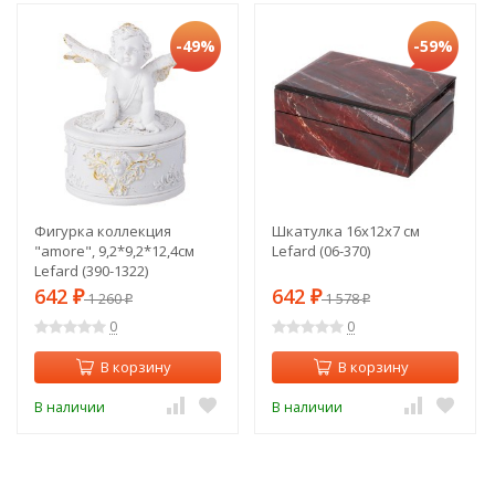
-49%
-59%
Фигурка коллекция
Шкатулка 16х12х7 см
"amore", 9,2*9,2*12,4см
Lefard (06-370)
Lefard (390-1322)
642
642
₽
1 260
₽
1 578
₽
₽
0
0
В корзину
В корзину
В наличии
В наличии