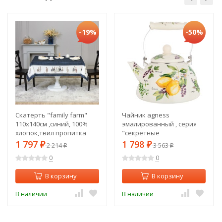
-19%
-50%
Скатерть "family farm"
Чайник agness
110х140см ,синий, 100%
эмалированный , серия
хлопок,твил пропитка
"секретные
Lefard (850-742-20)
ингредиенты" 3 л Agness
1 797
1 798
₽
2 214
₽
3 563
₽
₽
(934-422)
0
0
В корзину
В корзину
В наличии
В наличии