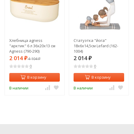
Хлебница agness
Статуэтка "йога"
"арктик" 6 л 36x20x13 см
18х6х14,5см Lefard (162-
Agness (790-290)
1004)
2 014
2 014
₽
4 104
₽
₽
0
0
В корзину
В корзину
В наличии
В наличии