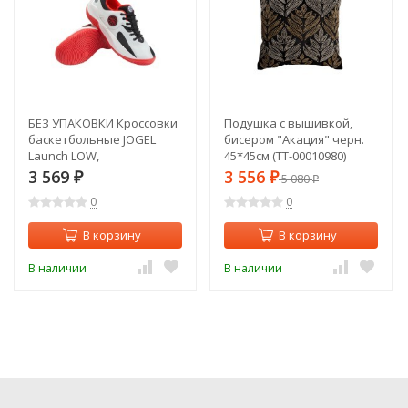
БЕЗ УПАКОВКИ Кроссовки
Подушка с вышивкой,
баскетбольные JOGEL
бисером "Акация" черн.
Launch LOW,
45*45см (TT-00010980)
White/black/red (2134120)
3 569
3 556
₽
₽
5 080
₽
0
0
В корзину
В корзину
В наличии
В наличии