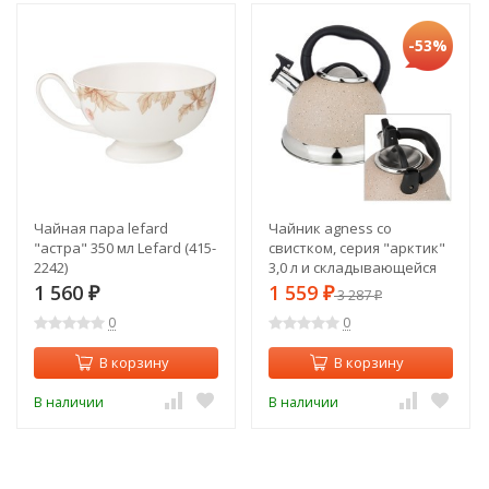
-53%
Чайная пара lefard
Чайник agness со
"астра" 350 мл Lefard (415-
свистком, серия "арктик"
2242)
3,0 л и складывающейся
ручкой, индукционное
1 560
1 559
₽
₽
3 287
₽
капсульное дно Agness
0
0
(937-028)
В корзину
В корзину
В наличии
В наличии