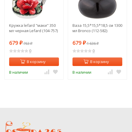
Кружка lefard "маки" 350
Ваза 15,5*15,5*18,5 см 1300
мл черная Lefard (104-757)
мл Bronco (112-582)
679
679
₽
763
₽
1 636
₽
₽
0
0
В корзину
В корзину
В наличии
В наличии