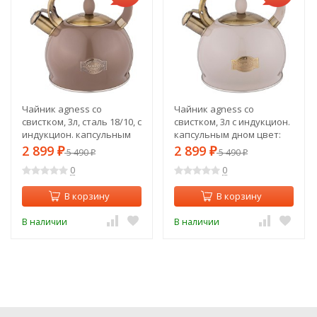
Чайник agness со
Чайник agness со
свистком, 3л, сталь 18/10, с
свистком, 3л c индукцион.
индукцион. капсульным
капсульным дном цвет:
дном, цвет: шоколад
дымчатый серый, сталь
2 899
2 899
₽
5 490
₽
5 490
₽
₽
Agness (937-842)
18/10 Agness (937-843)
0
0
В корзину
В корзину
В наличии
В наличии