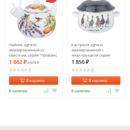
Чайник agness
Кастрюля agness
эмалированный со
эмалированная с
свистком, серия "прованс
эмал.крышкой серия
лимоны"2,2л,
"family farm", 2.8 л, 20*12
1 862
1 856
₽
3 673
₽
₽
индукционное дно Agness
см Agness (934-622)
0
0
(934-384)
В корзину
В корзину
В наличии
В наличии