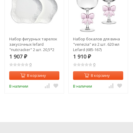
Набор фигурных тарелок
Набор бокалов для вина
закусочных lefard
"venezia" из 2 шт. 620 мл
"nutcracker" 2 шт. 20,5*2
Lefard (685-167)
см Lefard (171-350)
1 907
1 910
₽
₽
0
0
В корзину
В корзину
В наличии
В наличии