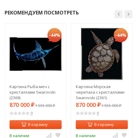
РЕКОМЕНДУЕМ ПОСМОТРЕТЬ
-44%
-44%
Картина Рыба-меч с
Картина Морская
кристаллами Swarovski
черепаха с кристаллами
(2369)
Swarovski (2361)
870 000
870 000
₽
1 555 000
₽
1 555 000
₽
₽
0
0
В корзину
В корзину
В наличии
В наличии