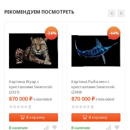
РЕКОМЕНДУЕМ ПОСМОТРЕТЬ
-34%
-44%
Картина Ягуар с
Картина Рыба-меч с
кристаллами Swarovski
кристаллами Swarovski
(2321)
(2369)
870 000
870 000
₽
1 320 000
₽
1 555 000
₽
₽
0
0
В корзину
В корзину
В наличии
В наличии