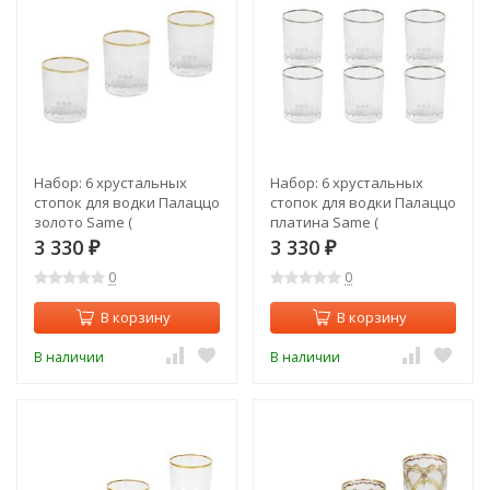
Набор: 6 хрустальных
Набор: 6 хрустальных
стопок для водки Палаццо
стопок для водки Палаццо
золото Same (
платина Same (
SM2790_3316-G-AL )
SM2790_3316-P-AL )
3 330
3 330
₽
₽
0
0
В корзину
В корзину
В наличии
В наличии