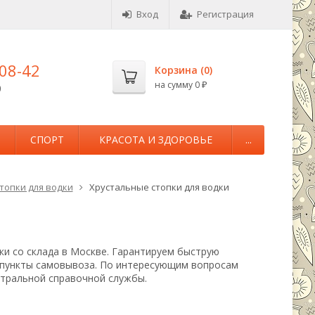
Вход
Регистрация
-08-42
Корзина (
0
)
на сумму
0
0
₽
М
СПОРТ
КРАСОТА И ЗДОРОВЬЕ
...
топки для водки
Хрустальные стопки для водки
ки со склада в Москве. Гарантируем быструю
т пункты самовывоза. По интересующим вопросам
нтральной справочной службы.