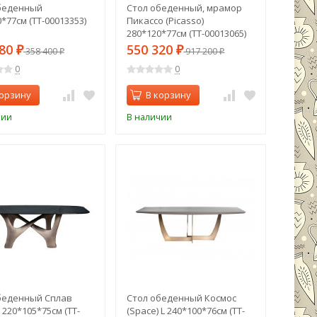
беденный
Стол обеденный, мрамор
*77см (TT-00013353)
Пикассо (Picasso)
280*120*77см (TT-00013065)
880
550 320
₽
358 400
₽
917 200
₽
₽
0
0
корзину
В корзину
чии
В наличии
беденный Сплав
Стол обеденный Космос
) 220*105*75см (TT-
(Space) L 240*100*76см (TT-