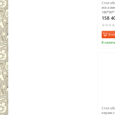
Стол о
иск.кам
180*90*7
158 4
В к
В налич
Стол об
керам.