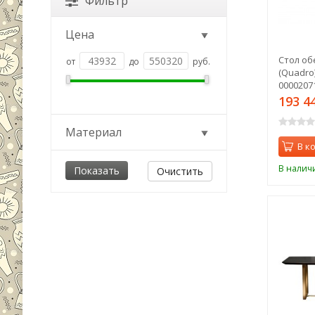
Фильтр
Цена
Стол о
от
до
руб.
(Quadro)
00002071
193 4
Материал
В к
В налич
Очистить