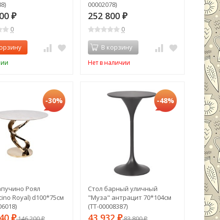
8)
00002078)
400
252 800
₽
₽
0
0
корзину
В корзину
чии
Нет в наличии
-30%
-48%
апучино Роял
Стол барный уличный
ino Royal) d100*75см
"Муза" антрацит 70*104см
06018)
(TT-00008387)
340
43 932
₽
146 200
₽
83 800
₽
₽