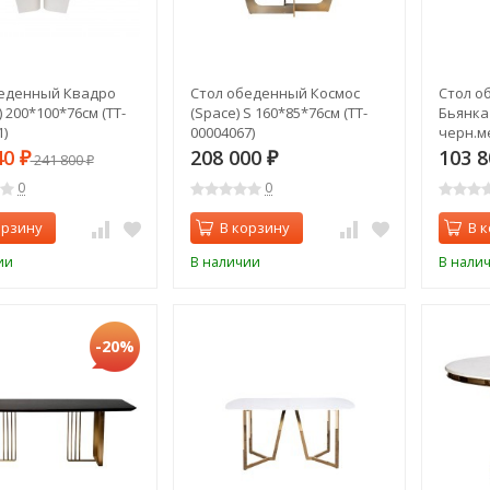
беденный Квадро
Стол обеденный Космос
Стол о
 200*100*76см (TT-
(Space) S 160*85*76см (TT-
Бьянка 
)
00004067)
черн.ме
0000599
40
208 000
103 
₽
241 800
₽
₽
0
0
орзину
В корзину
В 
ии
В наличии
В нали
-20%