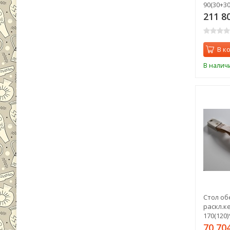
90(30+30
00013583
211 8
В к
В налич
Стол об
раскл.к
170(120)
00004906
70 70