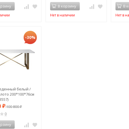
орзину
В корзину
В 
аличии
Нет в наличии
Нет в н
-30%
еденный белый /
лото 200*100*76см
3557)
0
₽
100 800
₽
0
орзину