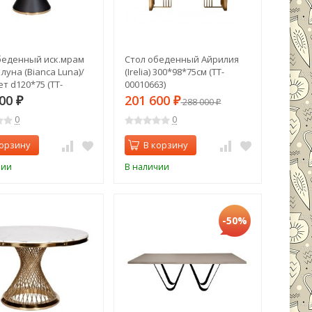
беденный иск.мрам
Стол обеденный Айрилия
луна (Bianca Luna)/
(Irelia) 300*98*75см (TT-
т d120*75 (TT-
00010663)
7)
800
201 600
₽
₽
288 000
₽
0
0
корзину
В корзину
чии
В наличии
-50%