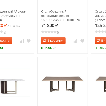
еденный Айрилия
Стол обеденный,
Стол о
220*98*75см (TT-
основание золото
иск.мр
)
160*90*75см (TT-00010389)
(Bianca
(TT-000
20
71 800
125 
₽
230 400
₽
₽
0
0
орзину
В корзину
В 
ии
В наличии
В нали