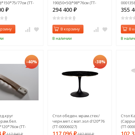
)*150*75/77см (TT-
190(50+50)*98*76см (TT-
0001358
)
00013585)
00
294 400
355 
₽
₽
0
0
орзину
В корзину
В 
ии
В наличии
В нали
-40%
-38%
ед.круг
Стол обеден. мрам.стек/
Стол К
ерам.бел.
черн.мет.с мат.зол d120*76
(Cappuc
*120*76см (TT-
(TT-00006027)
(TT-000
)
4
117 096
102 
₽
117 840
₽
187 800
₽
₽