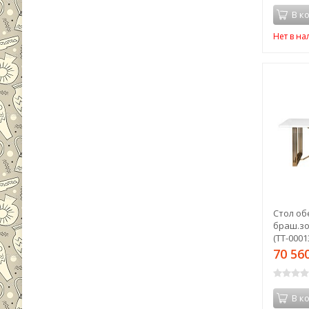
В к
Нет в н
Стол об
браш.зо
(TT-0001
70 56
В к