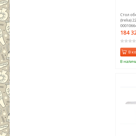
Стол об
(Irelia) 
00010664
184 3
В к
В налич