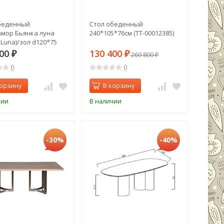
беденный
Стол обеденный
амор Бьянка луна
240*105*76см (TT-00012385)
 Luna)/зол d120*75
11548)
200
130 400
₽
₽
260 800
₽
0
0
корзину
В корзину
чии
В наличии
-30%
-40%