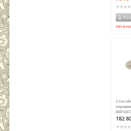
В к
Нет в н
Стол о
керамик
00012672
182 8