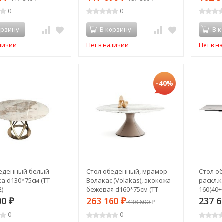
0
0
орзину
В корзину
В 
аличии
Нет в наличии
Нет в н
-40%
беденный белый
Стол обеденный, мрамор
Стол о
а d130*75см (TT-
Волакас (Volakas), экокожа
раскл.
)
бежевая d160*75см (TT-
160(40+
00013054)
0001358
00
263 160
237 
₽
₽
438 600
₽
0
0