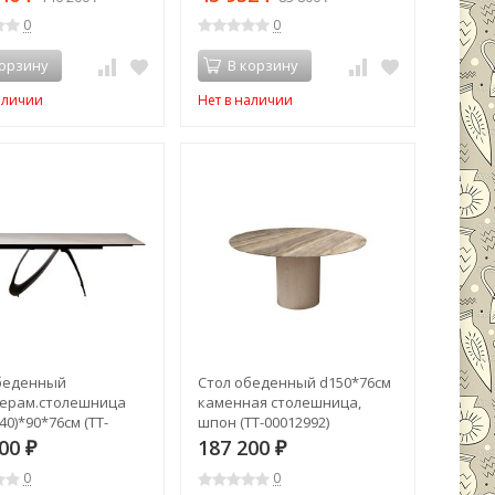
0
0
корзину
В корзину
аличии
Нет в наличии
беденный
Стол обеденный d150*76см
керам.столешница
каменная столешница,
40)*90*76см (TT-
шпон (TT-00012992)
7)
600
187 200
₽
₽
0
0