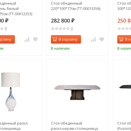
беденный
Стол обеденный
Стол о
ень белый
220*100*77см (TT-00013356)
300*120
5см (TT-00012253)
00
282 800
250 
₽
₽
0
0
орзину
В корзину
В 
ии
В наличии
В нали
еденный раскл.
Стол обеденный
Стол о
столешница
раскл.керам.столешница
(Fusion