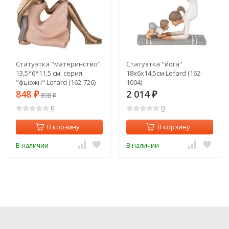
Статуэтка "материнство"
Статуэтка "йога"
13,5*6*11,5 см. серия
18х6х14,5см Lefard (162-
"фьюжн" Lefard (162-726)
1004)
848
2 014
₽
898
₽
₽
0
0
В корзину
В корзину
В наличии
В наличии