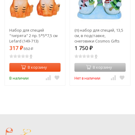
Набор для специй
(п) набор для специй, 13,5
"тигрята" 2 пр. 5*5*7,5 см
см, в подставке,
Lefard (149-713)
снеговики Cosmos Gifts
HE303-204V
317
1 750
₽
552
₽
₽
0
0
В корзину
В корзину
В наличии
Нет в наличии