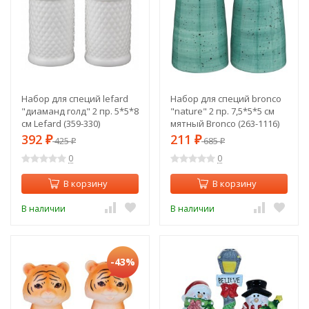
Набор для специй lefard
Набор для специй bronco
"диаманд голд" 2 пр. 5*5*8
"nature" 2 пр. 7,5*5*5 см
см Lefard (359-330)
мятный Bronco (263-1116)
392
211
₽
425
₽
685
₽
₽
0
0
В корзину
В корзину
В наличии
В наличии
-43%