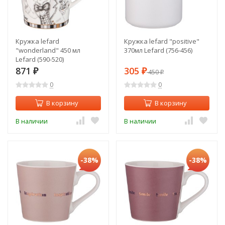
Кружка lefard
Кружка lefard "positive"
"wonderland" 450 мл
370мл Lefard (756-456)
Lefard (590-520)
871
305
₽
₽
450
₽
0
0
В корзину
В корзину
В наличии
В наличии
-38%
-38%