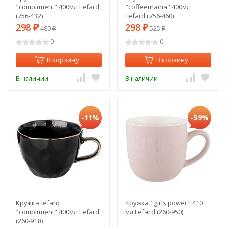
"compliment" 400мл Lefard
"coffeemania" 400мл
(756-432)
Lefard (756-460)
298
298
₽
480
₽
525
₽
₽
0
0
В корзину
В корзину
В наличии
В наличии
-11%
-59%
Кружка lefard
Кружка "girls power" 410
"compliment" 400мл Lefard
мл Lefard (260-950)
(260-918)