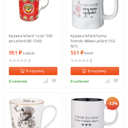
Кружка lefard "ссср" 500
Кружка lefard funny
мл Lefard (85-1243)
friends 480мл Lefard (153-
921)
951
551
₽
1 022
₽
919
₽
₽
0
0
В корзину
В корзину
В наличии
В наличии
-32%