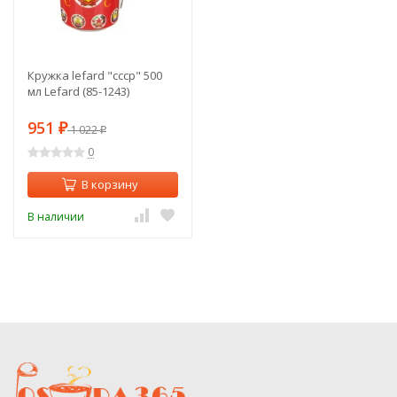
Кружка lefard "ссср" 500
мл Lefard (85-1243)
951
₽
1 022
₽
0
В корзину
В наличии