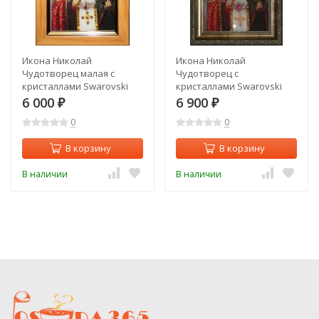
Икона Николай
Икона Николай
Чудотворец малая с
Чудотворец с
кристаллами Swarovski
кристаллами Swarovski
(1445)
(1366)
6 000
6 900
₽
₽
0
0
В корзину
В корзину
В наличии
В наличии