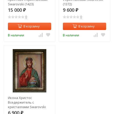
Swarovski (1423)
(1372)
15 000
9 600
₽
₽
0
0
В корзину
В корзину
В наличии
В наличии
Икона Христос
Вседержитель с
кристаллами Swarovski
(1364)
6 900
₽