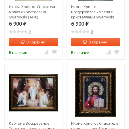
Икона Христос Спаситель
Икона Христос
малая с кристаллами
Вседержитель малая с
Swarovski (1478)
кристаллами Swarovski
(1476)
6 900
6 900
₽
₽
0
0
В корзину
В корзину
В наличии
В наличии
Картина Воскресение
Икона Христос Спаситель
Христово с кристаллами
с кристаллами Swarovski