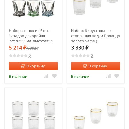
Набор стопок из 6 шт.
Набор: 6 хрустальных
"квадро декорейшн
стопок для водки Палаццо
72т76" 55 мл. высота=5,5
золото Same (
см. Crystal Bohemia (669-
SM2790_3316-G-AL )
5 214
3 330
₽
6 392
₽
₽
032)
0
0
В корзину
В корзину
В наличии
В наличии