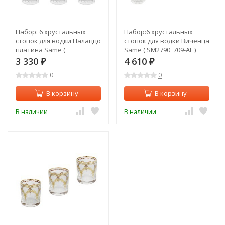
Набор: 6 хрустальных
Набор:6 хрустальных
стопок для водки Палаццо
стопок для водки Виченца
платина Same (
Same ( SM2790_709-AL )
SM2790_3316-P-AL )
3 330
4 610
₽
₽
0
0
В корзину
В корзину
В наличии
В наличии