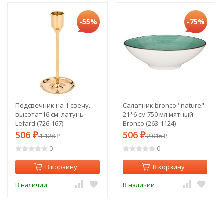
-55%
-75%
Подсвечник на 1 свечу.
Салатник bronco "nature"
высота=16 см. латунь
21*6 см 750 мл мятный
Lefard (726-167)
Bronco (263-1124)
506
506
₽
1 128
₽
2 016
₽
₽
0
0
В корзину
В корзину
В наличии
В наличии