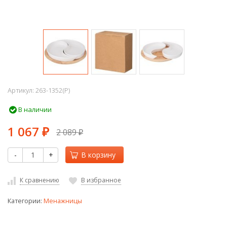
Артикул:
263-1352(P)
В наличии
1 067
2 089
₽
₽
-
+
В корзину
К сравнению
В избранное
Категории:
Менажницы