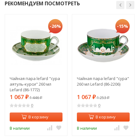
РЕКОМЕНДУЕМ ПОСМОТРЕТЬ
-26%
-15%
Чайная пара lefard "сура
Чайная пара lefard "сура"
аятуль-курси" 260 мл
260 мл Lefard (86-2206)
Lefard (86-1772)
1 067
1 067
₽
1 446
₽
1 253
₽
₽
0
0
В корзину
В корзину
В наличии
В наличии