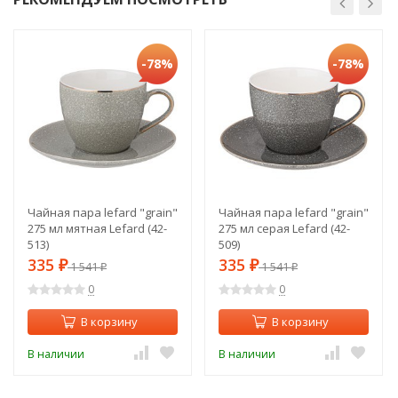
-78%
-78%
Чайная пара lefard "grain"
Чайная пара lefard "grain"
275 мл мятная Lefard (42-
275 мл серая Lefard (42-
513)
509)
335
335
₽
1 541
₽
1 541
₽
₽
0
0
В корзину
В корзину
В наличии
В наличии