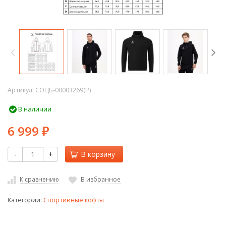
Артикул:
СОЦБ-00003269(P)
В наличии
6 999
₽
-
+
В корзину
К сравнению
В избранное
Категории:
Спортивные кофты