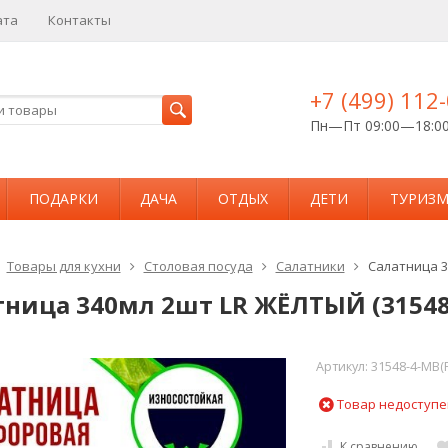
ата
Контакты
+7 (499) 112
Пн—Пт 09:00—18:0
ПОДАРКИ
ДАЧА
ОТДЫХ
ДЕТИ
ТУРИЗ
Товары для кухни
Столовая посуда
Салатники
Салатница 3
тница 340мл 2шт LR ЖЁЛТЫЙ (31548
Артикул:
31548-4-MB(
Товар недоступе
К сравнению