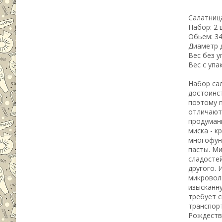
Салатниц
Набор: 2 
Обьем: 3
Диаметр д
Вес без у
Вес с упа
Набор са
достоинст
поэтому п
отличают
продуман
миска - к
многофунк
пасты. М
сладостей
другого. 
микроволн
изысканну
требует с
транспорт
Рождество