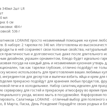
а 340мл 2шт LR
шт
40 мл
на: 6 см
паковки: 484 г
ковкой: 536 г
латников LORAINE просто незаменимый помощник на кухне любо
в. В наборе: 2 тарелки по 340 мл. Изготовлены из высококаче
родукты в ней сохраняют свои полезные свойства, натуральный 
ся практичностью и долговечностью даже после длительного и
ным дизайном, украшен орнаментом, блюдо будет идеально гар
расивая посуда на каждый день и незаменимая кухонная утварь 
ционален, так как тарелки глубокие, отлично подойдут не только
иску можно использовать для приготовления ваших любимых кул
, ингредиентов для десертов и выпечки взбить яйца и крем дл
Изделия прекрасно подойдут для хранения любых продуктов, фр
овой печи и в холодильнике. Набор салатниц идеален для праз
ю сервировку для гостей и прекрасную атмосферу во время при
пециального ухода, можно мыть в посудомойке. Фарфоровая пос
ировать. Салатницы LORAINE - отличный выбор для полезного и
, 8 Марта, Пасха, День Рождения! Порадуйте своих родных и бл