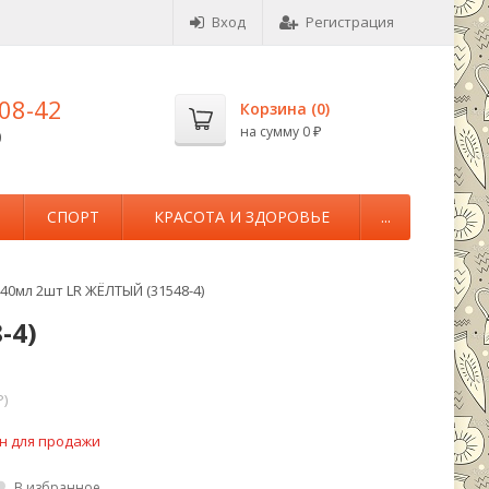
Вход
Регистрация
-08-42
Корзина (
0
)
на сумму
0
0
₽
М
СПОРТ
КРАСОТА И ЗДОРОВЬЕ
...
40мл 2шт LR ЖЁЛТЫЙ (31548-4)
-4)
P)
н для продажи
В избранное