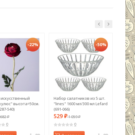
-22%
-50%
 искусственный
Набор салатников из 5 шт.
Набор 
кулюс" высота=50см.
"lines" 1600 мл/300 мл Lefard
lefard 
287-540)
(691-066)
дерев.
28,5*23
529
531
682
₽
1 059
₽
₽
1351)
0
0