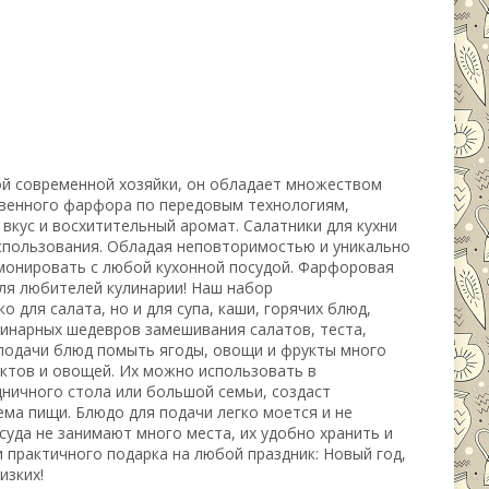
й современной хозяйки, он обладает множеством
ственного фарфора по передовым технологиям,
вкус и восхитительный аромат. Салатники для кухни
спользования. Обладая неповторимостью и уникально
монировать с любой кухонной посудой. Фарфоровая
для любителей кулинарии! Наш набор
 для салата, но и для супа, каши, горячих блюд,
инарных шедевров замешивания салатов, теста,
я подачи блюд помыть ягоды, овощи и фрукты много
уктов и овощей. Их можно использовать в
дничного стола или большой семьи, создаст
ема пищи. Блюдо для подачи легко моется и не
уда не занимают много места, их удобно хранить и
 практичного подарка на любой праздник: Новый год,
изких!