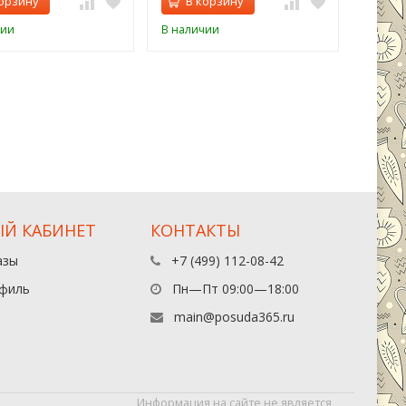
орзину
В корзину
В 
чии
В наличии
В нали
Й КАБИНЕТ
КОНТАКТЫ
азы
+7 (499) 112-08-42
филь
Пн—Пт 09:00—18:00
main@posuda365.ru
Информация на сайте не является