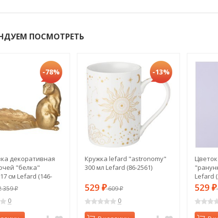
НДУЕМ ПОСМОТРЕТЬ
-78%
-13%
ка декоративная
Кружка lefard "astronomy"
Цветок
очей "белка"
300 мл Lefard (86-2561)
"ранун
17 см Lefard (146-
Lefard (
529
529
 359
₽
609
₽
₽
₽
0
0