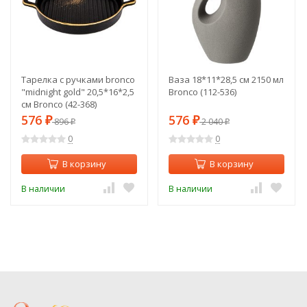
Тарелка с ручками bronco
Ваза 18*11*28,5 см 2150 мл
"midnight gold" 20,5*16*2,5
Bronco (112-536)
см Bronco (42-368)
576
576
₽
896
₽
2 040
₽
₽
0
0
В корзину
В корзину
В наличии
В наличии