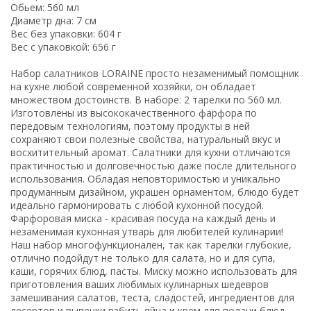
Обьем: 560 мл
Диаметр дна: 7 см
Вес без упаковки: 604 г
Вес с упаковкой: 656 г
Набор салатников LORAINE просто незаменимый помощник
на кухне любой современной хозяйки, он обладает
множеством достоинств. В наборе: 2 тарелки по 560 мл.
Изготовлены из высококачественного фарфора по
передовым технологиям, поэтому продукты в ней
сохраняют свои полезные свойства, натуральный вкус и
восхитительный аромат. Салатники для кухни отличаются
практичностью и долговечностью даже после длительного
использования. Обладая неповторимостью и уникально
продуманным дизайном, украшен орнаментом, блюдо будет
идеально гармонировать с любой кухонной посудой.
Фарфоровая миска - красивая посуда на каждый день и
незаменимая кухонная утварь для любителей кулинарии!
Наш набор многофункционален, так как тарелки глубокие,
отлично подойдут не только для салата, но и для супа,
каши, горячих блюд, пасты. Миску можно использовать для
приготовления ваших любимых кулинарных шедевров
замешивания салатов, теста, сладостей, ингредиентов для
десертов и выпечки взбить яйца и крем для подачи блюд