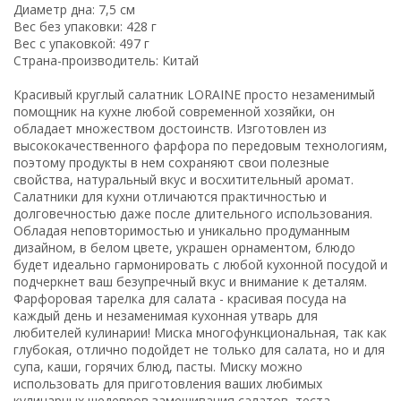
Диаметр дна: 7,5 см
Вес без упаковки: 428 г
Вес с упаковкой: 497 г
Страна-производитель: Китай
Красивый круглый салатник LORAINE просто незаменимый
помощник на кухне любой современной хозяйки, он
обладает множеством достоинств. Изготовлен из
высококачественного фарфора по передовым технологиям,
поэтому продукты в нем сохраняют свои полезные
свойства, натуральный вкус и восхитительный аромат.
Салатники для кухни отличаются практичностью и
долговечностью даже после длительного использования.
Обладая неповторимостью и уникально продуманным
дизайном, в белом цвете, украшен орнаментом, блюдо
будет идеально гармонировать с любой кухонной посудой и
подчеркнет ваш безупречный вкус и внимание к деталям.
Фарфоровая тарелка для салата - красивая посуда на
каждый день и незаменимая кухонная утварь для
любителей кулинарии! Миска многофункциональная, так как
глубокая, отлично подойдет не только для салата, но и для
супа, каши, горячих блюд, пасты. Миску можно
использовать для приготовления ваших любимых
кулинарных шедевров замешивания салатов, теста,