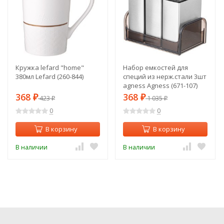
Кружка lefard "home"
Набор емкостей для
380мл Lefard (260-844)
специй из нерж.стали 3шт
agness Agness (671-107)
368
368
₽
423
₽
1 035
₽
₽
0
0
В корзину
В корзину
В наличии
В наличии