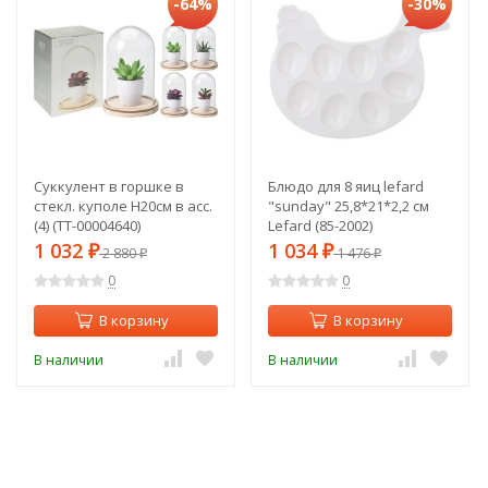
-64%
-30%
Суккулент в горшке в
Блюдо для 8 яиц lefard
стекл. куполе H20см в асс.
"sunday" 25,8*21*2,2 см
(4) (TT-00004640)
Lefard (85-2002)
1 032
1 034
₽
2 880
₽
1 476
₽
₽
0
0
В корзину
В корзину
В наличии
В наличии