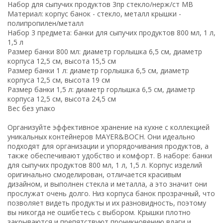
Набор для сыпучих продуктов 3пр стекло/нерж/ст MB
Материал: корпус банок - стекло, металл крышки -
полипропилен/металл
Набор 3 предмета: банки для сыпучих продуктов 800 мл, 1 л,
1,5 л
Размер банки 800 мл: диаметр горлышка 6,5 см, диаметр
корпуса 12,5 см, высота 15,5 см
Размер банки 1 л: диаметр горлышка 6,5 см, диаметр
корпуса 12,5 см, высота 19 см
Размер банки 1,5 л: диаметр горлышка 6,5 см, диаметр
корпуса 12,5 см, высота 24,5 см
Вес без упако
Организуйте эффективное хранение на кухне с коллекцией
уникальных контейнеров MAYER&BOCH. Они идеально
подходят для организации и упорядочивания продуктов, а
также обеспечивают удобство и комфорт. В наборе: банки
для сыпучих продуктов 800 мл, 1 л, 1,5 л. Корпус изделий
оригинально смоделирован, отличается красивым
дизайном, и выполнен стекла и металла, а это значит они
прослужат очень долго. Низ корпуса банок прозрачный, что
позволяет видеть продукты и их разновидность, поэтому
вы никогда не ошибетесь с выбором. Крышки плотно
закрываются и препятствуют проникновению влаги и