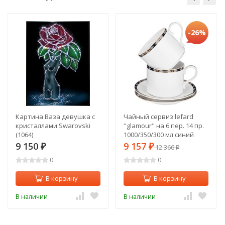
-26%
Картина Ваза девушка с
Чайный сервиз lefard
кристаллами Swarovski
"glamour" на 6 пер. 14 пр.
(1064)
1000/350/300 мл синий
Lefard (590-463)
9 150
9 157
₽
₽
12 366
₽
0
0
В корзину
В корзину
В наличии
В наличии