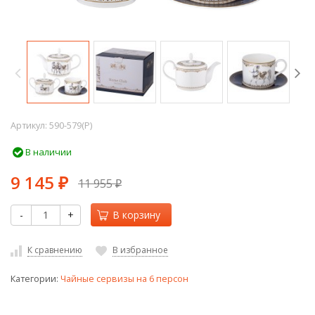
Артикул:
590-579(P)
В наличии
9 145
11 955
₽
₽
-
+
В корзину
К сравнению
В избранное
Категории:
Чайные сервизы на 6 персон