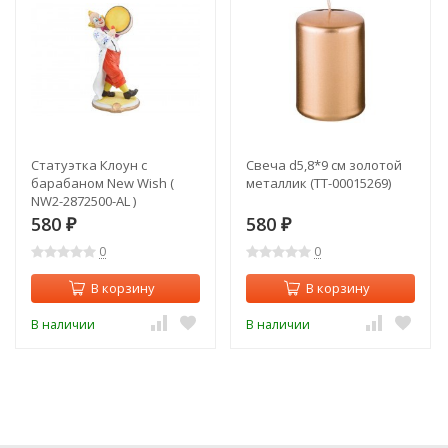
Статуэтка Клоун с
Свеча d5,8*9 см золотой
барабаном New Wish (
металлик (TT-00015269)
NW2-2872500-AL )
580
580
₽
₽
0
0
В корзину
В корзину
В наличии
В наличии