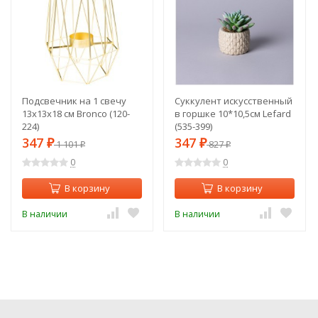
Подсвечник на 1 свечу
Суккулент искусственный
13х13х18 см Bronco (120-
в горшке 10*10,5см Lefard
224)
(535-399)
347
347
₽
1 101
₽
827
₽
₽
0
0
В корзину
В корзину
В наличии
В наличии