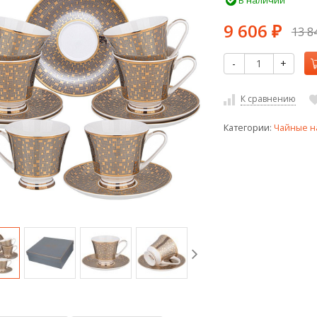
В наличии
9 606
13 8
₽
-
+
К сравнению
Категории:
Чайные н