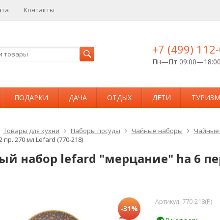
ата
Контакты
+7 (499) 112
Пн—Пт 09:00—18:0
ПОДАРКИ
ДАЧА
ОТДЫХ
ДЕТИ
ТУРИЗ
Товары для кухни
Наборы посуды
Чайные наборы
Чайные 
2 пр. 270 мл Lefard (770-218)
й набор lefard "мерцание" hа 6 пер.
Артикул:
770-218(P)
-31%