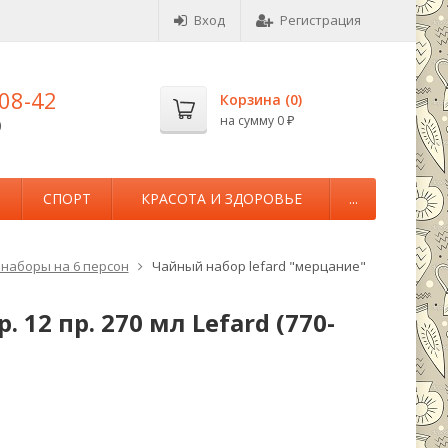
Вход
Регистрация
-08-42
Корзина (
0
)
на сумму
0
0
₽
М
СПОРТ
КРАСОТА И ЗДОРОВЬЕ
...
наборы на 6 персон
Чайный набор lefard "мерцание"
 12 пр. 270 мл Lefard (770-