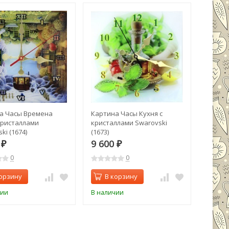
а Часы Времена
Картина Часы Кухня с
Картин
кристаллами
кристаллами Swarovski
криста
ki (1674)
(1673)
(1672)
0
9 600
9 60
₽
₽
0
0
орзину
В корзину
В 
чии
В наличии
В нали