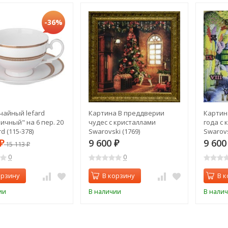
-36%
чайный lefard
Картина В преддверии
Картин
ичный" на 6 пер. 20
чудес с кристаллами
года с 
rd (115-378)
Swarovski (1769)
Swarovs
9 600
9 60
₽
15 113
₽
₽
0
0
орзину
В корзину
В к
ии
В наличии
В нали