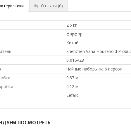
актеристики
Отзывы
(0)
2.6 кг
л
фарфор
Китай
итель
Shenzhen Vana Household Product
0,016428
я
Чайные наборы на 6 персон
робки
0.37 м
оробки
0.12 м
Lefard
НДУЕМ ПОСМОТРЕТЬ