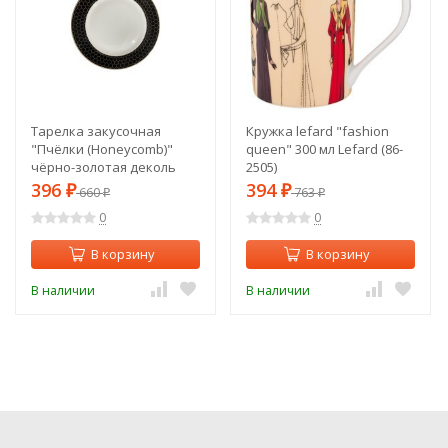
Тарелка закусочная
Кружка lefard "fashion
"Пчёлки (Honeycomb)"
queen" 300 мл Lefard (86-
чёрно-золотая деколь
2505)
19,5см (2) (TT-00010299)
396
394
₽
660
₽
763
₽
₽
0
0
В корзину
В корзину
В наличии
В наличии