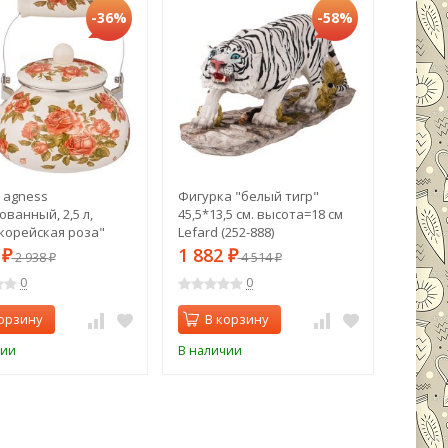
-36%
-58%
 agness
Фигурка "белый тигр"
Фигурка
ванный, 2,5 л,
45,5*13,5 см. высота=18 см
высота
"корейская роза"
Lefard (252-888)
887)
(934-396)
6
1 882
1 88
₽
2 938
₽
4 514
₽
₽
0
0
орзину
В корзину
В 
чии
В наличии
В нали