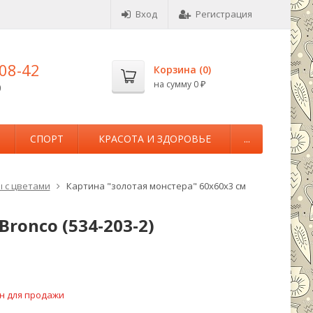
Вход
Регистрация
-08-42
Корзина (
0
)
на сумму
0
0
₽
М
СПОРТ
КРАСОТА И ЗДОРОВЬЕ
...
 с цветами
Картина "золотая монстера" 60х60х3 см
ronco (534-203-2)
н для продажи