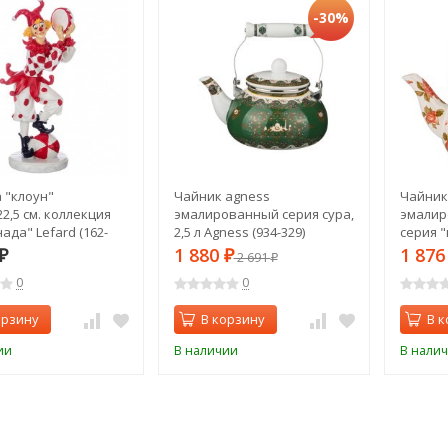
-30%
 "клоун"
Чайник agness
Чайник
22,5 см. коллекция
эмалированный серия сура,
эмалиро
ада" Lefard (162-
2,5 л Agness (934-329)
серия 
Agness 
1 880
1 87
₽
₽
2 691
₽
0
0
орзину
В корзину
В к
ии
В наличии
В нали