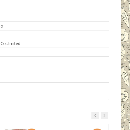
во
Co.,limited