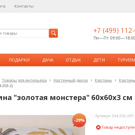
ата
Контакты
+7 (499) 112
Пн—Пт 09:00—18:0
ПОДАРКИ
ДАЧА
ОТДЫХ
ДЕТИ
ТУРИЗ
Товары для интерьера
Настенный декор
Картины
Картины
-203-2)
на "золотая монстера" 60х60х3 см B
Артикул:
534-203-2(P)
-29%
Товар недоступе