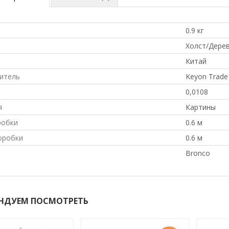
0.9 кг
л
Холст/Дере
Китай
итель
Keyon Trade 
0,0108
я
Картины
робки
0.6 м
оробки
0.6 м
Bronco
НДУЕМ ПОСМОТРЕТЬ