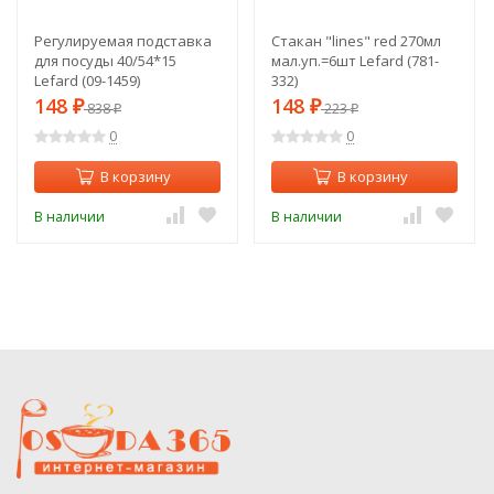
Регулируемая подставка
Стакан "lines" red 270мл
для посуды 40/54*15
мал.уп.=6шт Lefard (781-
Lefard (09-1459)
332)
148
148
₽
838
₽
223
₽
₽
0
0
В корзину
В корзину
В наличии
В наличии