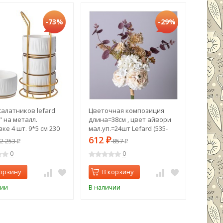
-73%
-29%
алатников lefard
Цветочная композиция
Салатн
" на металл.
длина=38см , цвет айвори
farm" 1
ке 4 шт. 9*5 см 230
мал.уп.=24шт Lefard (535-
(359-90
d (42-498)
394)
612
612
2 253
₽
857
₽
₽
0
0
орзину
В корзину
В 
чии
В наличии
В нали