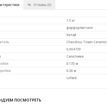
актеристики
Отзывы
(0)
1.5 кг
л
фарфор/металл
Китай
итель
Chaozhou Towin Ceramics
0,004739
я
Салатники
робки
0.135 м
оробки
0.26 м
Lefard
НДУЕМ ПОСМОТРЕТЬ