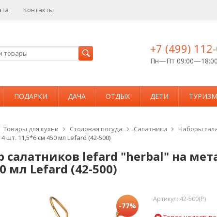
ата
Контакты
+7 (499) 112
Пн—Пт 09:00—18:0
ПОДАРКИ
ДАЧА
ОТДЫХ
ДЕТИ
ТУРИЗ
Товары для кухни
Столовая посуда
Салатники
Наборы сал
 шт. 11,5*6 см 450 мл Lefard (42-500)
 салатников lefard "herbal" на мета
0 мл Lefard (42-500)
Артикул:
42-500(P)
-77%