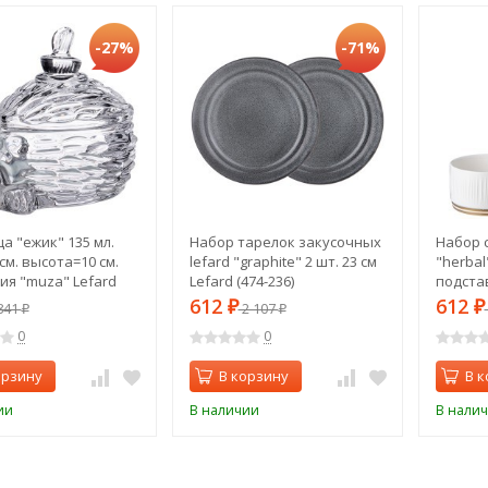
-27%
-71%
а "ежик" 135 мл.
Набор тарелок закусочных
Набор с
 см. высота=10 см.
lefard "graphite" 2 шт. 23 см
"herbal
ия "muza" Lefard
Lefard (474-236)
подстав
)
мл Lefar
612
612
841
₽
2 107
₽
₽
₽
0
0
орзину
В корзину
В к
ии
В наличии
В нали