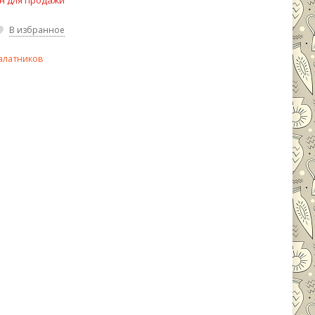
н для продажи
В избранное
алатников