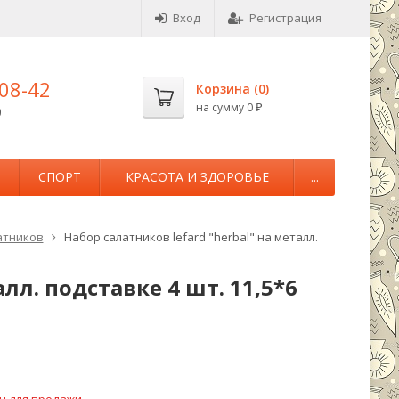
Вход
Регистрация
-08-42
Корзина (
0
)
на сумму
0
0
₽
М
СПОРТ
КРАСОТА И ЗДОРОВЬЕ
...
атников
Набор салатников lefard "herbal" на металл.
лл. подставке 4 шт. 11,5*6