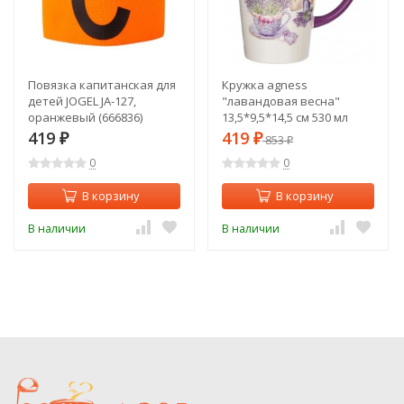
Повязка капитанская для
Кружка agness
детей JOGEL JA-127,
"лавандовая весна"
оранжевый (666836)
13,5*9,5*14,5 см 530 мл
Agness (358-1719)
419
419
₽
₽
853
₽
0
0
В корзину
В корзину
В наличии
В наличии