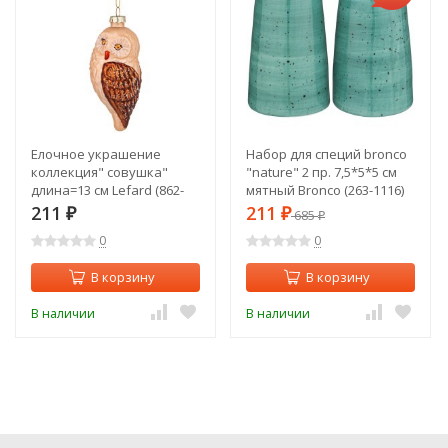
Елочное украшение
Набор для специй bronco
коллекция" совушка"
"nature" 2 пр. 7,5*5*5 см
длина=13 см Lefard (862-
мятный Bronco (263-1116)
346)
211
211
₽
₽
685
₽
0
0
В корзину
В корзину
В наличии
В наличии