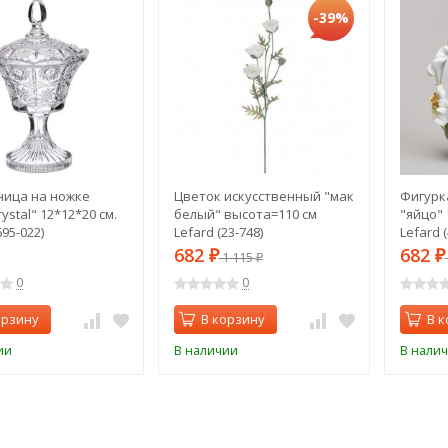
-39%
ица на ножке
Цветок искусственный "мак
Фигурк
ystal" 12*12*20 см.
белый" высота=110 см
"яйцо" 
695-022)
Lefard (23-748)
Lefard (
682
682
₽
1 115
₽
₽
0
0
орзину
В корзину
В к
ии
В наличии
В нали