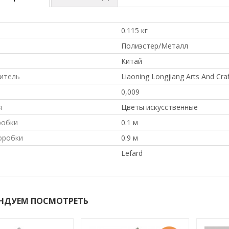
0.115 кг
л
Полиэстер/Металл
Китай
итель
Liaoning Longjiang Arts And Craf
0,009
я
Цветы искусственные
робки
0.1 м
оробки
0.9 м
Lefard
НДУЕМ ПОСМОТРЕТЬ