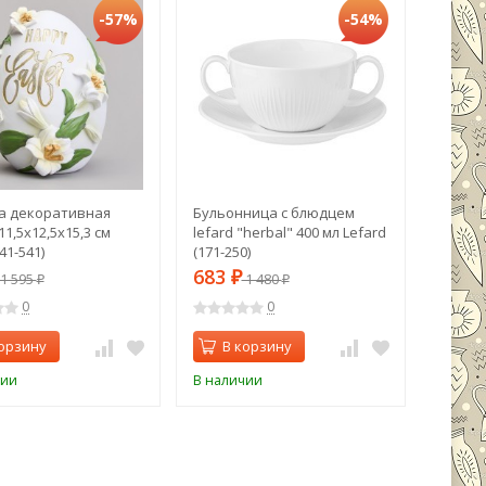
-57%
-54%
а декоративная
Бульонница с блюдцем
Ганте
11,5х12,5х15,3 см
lefard "herbal" 400 мл Lefard
STARFI
41-541)
(171-250)
пастел
683
683
1 595
₽
1 480
₽
₽
0
0
орзину
В корзину
В 
чии
В наличии
В нали