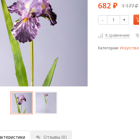
682
1 177
₽
₽
-
+
К сравнению
Категории:
Искусств
актеристики
Отзывы
(0)