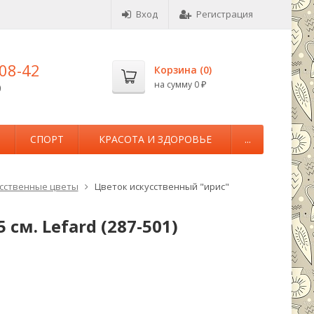
Вход
Регистрация
-08-42
Корзина (
0
)
на сумму
0
0
₽
М
СПОРТ
КРАСОТА И ЗДОРОВЬЕ
...
сственные цветы
Цветок искусственный "ирис"
см. Lefard (287-501)