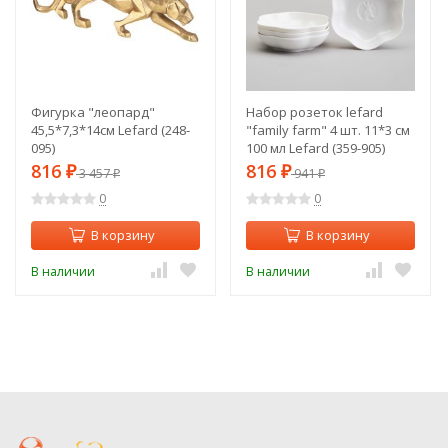
Фигурка "леопард"
Набор розеток lefard
45,5*7,3*14см Lefard (248-
"family farm" 4 шт. 11*3 см
095)
100 мл Lefard (359-905)
816
816
₽
3 457
₽
941
₽
₽
0
0
В корзину
В корзину
В наличии
В наличии