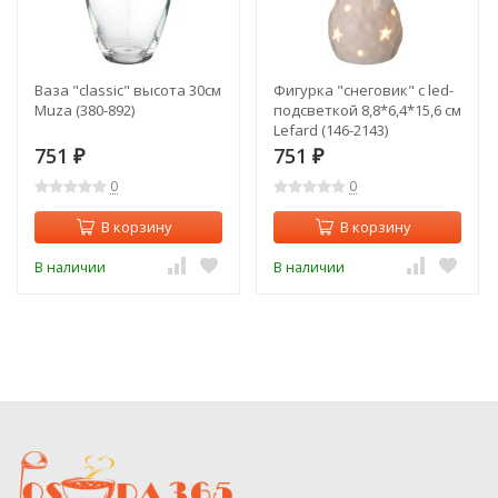
Ваза "classic" высота 30см
Фигурка "снеговик" с led-
Muza (380-892)
подсветкой 8,8*6,4*15,6 см
Lefard (146-2143)
751
751
₽
₽
0
0
В корзину
В корзину
В наличии
В наличии