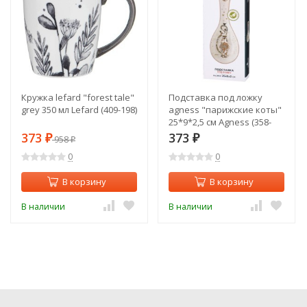
Кружка lefard "forest tale"
Подставка под ложку
grey 350 мл Lefard (409-198)
agness "парижские коты"
25*9*2,5 см Agness (358-
1906)
373
373
₽
958
₽
₽
0
0
В корзину
В корзину
В наличии
В наличии