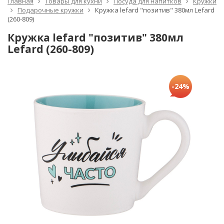
Главная
Товары для кухни
Посуда для напитков
Кружки
Подарочные кружки
Кружка lefard "позитив" 380мл Lefard
(260-809)
Кружка lefard "позитив" 380мл
Lefard (260-809)
-24%