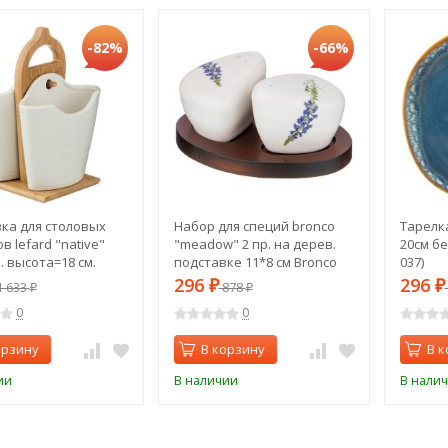
-82%
-66%
ка для столовых
Набор для специй bronco
Тарелк
 lefard "native"
"meadow" 2 пр. на дерев.
20см бе
. высота=18 см.
подставке 11*8 см Bronco
037)
587-148)
(474-097)
296
296
 633
₽
878
₽
₽
₽
0
0
орзину
В корзину
В к
ии
В наличии
В нали