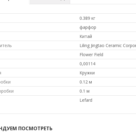
0.389 кг
л
фарфор
Китай
итель
Liling Jingtao Ceramic Corpo
Flower Field
0,00114
я
Кружки
робки
0.12 м
оробки
0.1 м
Lefard
НДУЕМ ПОСМОТРЕТЬ