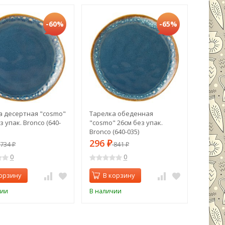
-60%
-65%
а десертная "cosmo"
Тарелка обеденная
Свеча 
з упак. Bronco (640-
"cosmo" 26см без упак.
9.2*9.2
Bronco (640-035)
296
295
734
₽
841
₽
₽
0
0
орзину
В корзину
В 
чии
В наличии
В нали