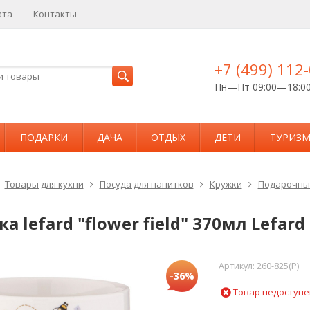
ата
Контакты
+7 (499) 112
Пн—Пт 09:00—18:0
ПОДАРКИ
ДАЧА
ОТДЫХ
ДЕТИ
ТУРИЗ
Товары для кухни
Посуда для напитков
Кружки
Подарочны
а lefard "flower field" 370мл Lefard 
Артикул:
260-825(P)
-36%
Товар недоступе