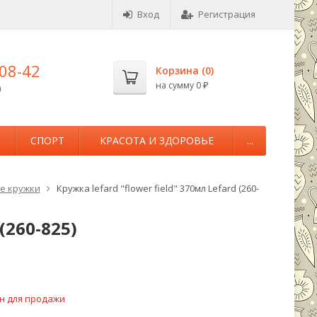
Вход
Регистрация
-08-42
Корзина (
0
)
на сумму
0
0
₽
М
СПОРТ
КРАСОТА И ЗДОРОВЬЕ
...
е кружки
Кружка lefard "flower field" 370мл Lefard (260-
(260-825)
н для продажи