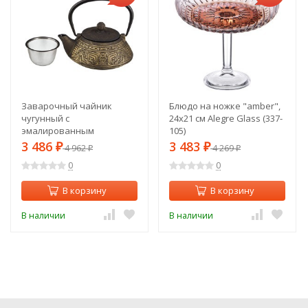
Заварочный чайник
Блюдо на ножке "amber",
чугунный с
24х21 см Alegre Glass (337-
эмалированным
105)
покрытием внутри 800 мл
3 486
3 483
₽
4 962
₽
4 269
₽
₽
Lefard (734-047)
0
0
В корзину
В корзину
В наличии
В наличии