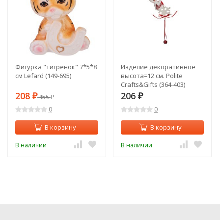
Фигурка "тигренок" 7*5*8
Изделие декоративное
см Lefard (149-695)
высота=12 см. Polite
Crafts&Gifts (364-403)
208
206
₽
455
₽
₽
0
0
В корзину
В корзину
В наличии
В наличии