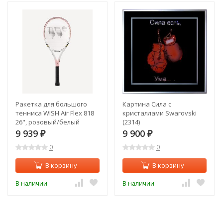
Ракетка для большого
Картина Сила с
тенниса WISH Air Flex 818
кристаллами Swarovski
26", розовый/белый
(2314)
(2119119)
9 939
9 900
₽
₽
0
0
В корзину
В корзину
В наличии
В наличии