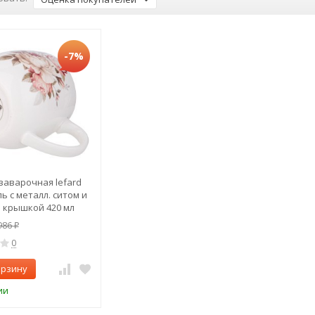
-7%
заварочная lefard
ь с металл. ситом и
 крышкой 420 мл
87-284)
986
₽
0
орзину
ии