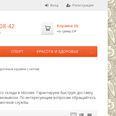
Вход
Регистрация
-08-42
Корзина (
0
)
на сумму
0
0
₽
М
СПОРТ
КРАСОТА И ЗДОРОВЬЕ
...
рочные кружки с ситом
со склада в Москве. Гарантируем быструю доставку
самовывоза. По интересующим вопросам обращайтесь
авочной службы.