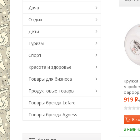
Дача
Отдых
Дети
Туризм
Спорт
Красота и здоровье
Товары для бизнеса
Кружка 
мэрибел
Продуктовые товары
фарфор.
Lefard (
919
₽
Товары бренда Lefard
Товары бренда Agness
В к
В налич