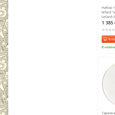
Набор т
lefard "
Lefard (
1 385
В к
В налич
Тарелка