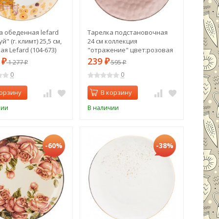
а обеденная lefard
Тарелка подстановочная
й" (г. климт) 25,5 см,
24 см коллекция
я Lefard (104-673)
"отражение" цвет:розовая
пудра Lefard (191-134)
7
239
₽
1 277
₽
595
₽
₽
0
0
корзину
В корзину
чии
В наличии
-60%
-38%