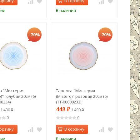
корзину
В корзину
чии
В наличии
-70%
-70%
а "Мистерия
Тарелка "Мистерия
o)" голубая 20см (6)
(Mistero)" розовая 20см (6)
08234)
(TT-00008233)
448
1 490
₽
1 490
₽
₽
0
0
корзину
В корзину
чии
В наличии