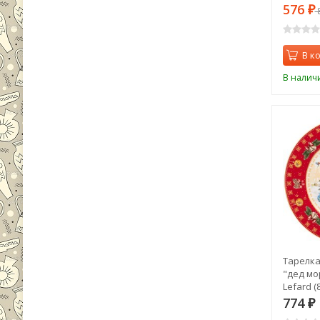
576
₽
В к
В налич
Тарелка
"дед мо
Lefard (
774
₽