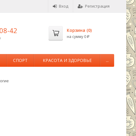
Вход
Регистрация
-08-42
Корзина (
0
)
на сумму
0
0
₽
М
СПОРТ
КРАСОТА И ЗДОРОВЬЕ
...
огие