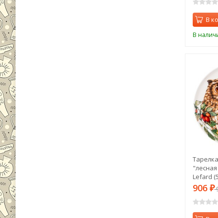
В к
В налич
Тарелка
"лесная 
Lefard (
906
₽