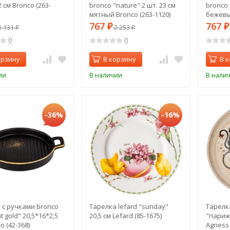
2 см Bronco (263-
bronco "nature" 2 шт. 23 см
bronco 
мятный Bronco (263-1120)
бежевый
767
767
 131
₽
2 253
₽
₽
₽
0
0
орзину
В корзину
В 
ии
В наличии
В нали
-36%
-16%
 с ручками bronco
Тарелка lefard "sunday"
Тарелк
t gold" 20,5*16*2,5
20,5 cм Lefard (85-1675)
"париж
o (42-368)
Agness 