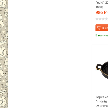
"gold" 2
1081)
986
₽
1
В к
В налич
Тарелка
"midnigh
см Bronc