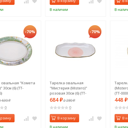
орзину
В корзину
В 
ии
В наличии
В нали
-70%
-70%
 овальная "Комета
Тарелка овальная
Тарелк
 30см (6) (TT-
"Мистерия (Mistero)"
(Mister
)
розовая 30см (6) (TT-
(TT-000
00008239)
684
448
 630
₽
2 280
₽
₽
₽
0
0
орзину
В корзину
В 
ии
В наличии
В нали