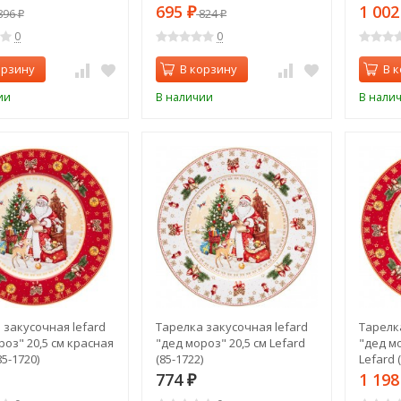
695
1 00
896
₽
824
₽
₽
0
0
орзину
В корзину
В 
ии
В наличии
В нали
 закусочная lefard
Тарелка закусочная lefard
Тарелк
роз" 20,5 см красная
"дед мороз" 20,5 см Lefard
"дед м
85-1720)
(85-1722)
Lefard 
774
1 19
₽