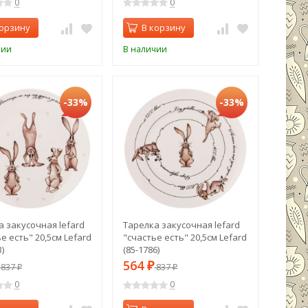
0
0
корзину
В корзину
чии
В наличии
-33%
-33%
а закусочная lefard
Тарелка закусочная lefard
е есть" 20,5см Lefard
"счастье есть" 20,5см Lefard
)
(85-1786)
564
837
₽
837
₽
₽
0
0