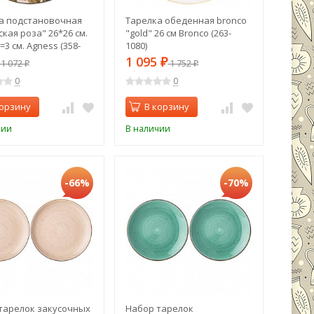
а подстановочная
Тарелка обеденная bronco
кая роза" 26*26 см.
"gold" 26 см Bronco (263-
3 см. Agness (358-
1080)
1 095
1 072
₽
1 752
₽
₽
0
0
корзину
В корзину
чии
В наличии
-66%
-70%
тарелок закусочных
Набор тарелок