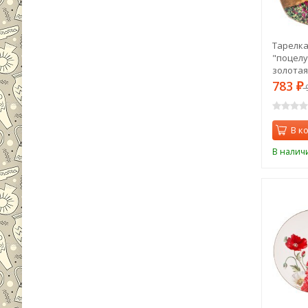
Тарелка
"поцелуй
золотая 
783
₽
В к
В налич