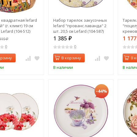
 квадратная lefard
Набор тарелок закусочных
Тарелк
" (г. климт) 19 см
lefard "прованс лаванда" 2
"поцелу
Lefard (104-512)
шт. 20,5 см Lefard (104-587)
кремова
1 385
1 17
919
₽
₽
0
0
орзину
В корзину
В 
ии
В наличии
В нали
-44%