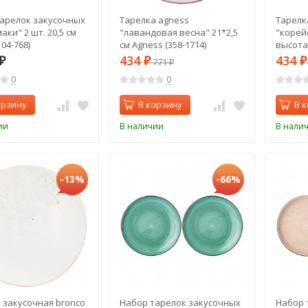
арелок закусочных
Тарелка agness
Тарелк
маки" 2 шт. 20,5 см
"лавандовая весна" 21*2,5
"корейс
104-768)
см Agness (358-1714)
высота=
1701)
434
434
₽
₽
771
₽
₽
0
0
орзину
В корзину
В 
ии
В наличии
В нали
-13%
-66%
 закусочная bronco
Набор тарелок закусочных
Набор 