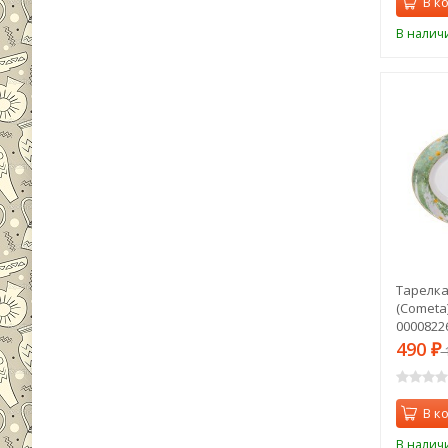
В к
В налич
Тарелка
(Cometa)"
00008226
490
₽
1
В к
В налич