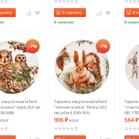
0
0
орзину
В корзину
В 
ии
В наличии
В нали
-7%
-7%
 закусочная lefard
Тарелка закусочная lefard
Тарелк
сказка" сова 20,5 см
"лесная сказка" белка 20,5
"счасть
590-389)
см Lefard (590-391)
(85-1783
906
564
972
₽
972
₽
₽
₽
0
0