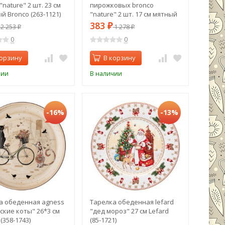
"nature" 2 шт. 23 см
пирожковых bronco
 Bronco (263-1121)
"nature" 2 шт. 17 см мятный
Bronco (263-1118)
383
2 253
₽
1 278
₽
₽
0
0
корзину
В корзину
чии
В наличии
-16%
-13%
а обеденная agness
Тарелка обеденная lefard
ские коты" 26*3 см
"дед мороз" 27 см Lefard
(358-1743)
(85-1721)