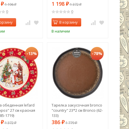
2
1 198
₽
1 196
₽
1 372
₽
₽
0
0
корзину
В корзину
чии
В наличии
-13%
-78%
а обеденная lefard
Тарелка закусочная bronco
ороз" 27 см красная
"country" 23*2 см Bronco (62-
(85-1719)
133)
8
386
₽
1 372
₽
1 779
₽
₽